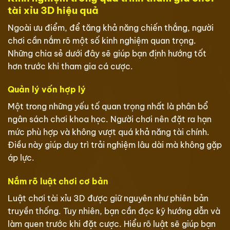
tài xỉu 3D hiệu quả
Ngoài ưu điểm, để tăng khả năng chiến thắng, người
chơi cần nắm rõ một số kinh nghiệm quan trọng.
Những chia sẻ dưới đây sẽ giúp bạn định hướng tốt
hơn trước khi tham gia cá cược.
Quản lý vốn hợp lý
Một trong những yếu tố quan trọng nhất là phân bổ
ngân sách chơi khoa học. Người chơi nên đặt ra hạn
mức phù hợp và không vượt quá khả năng tài chính.
Điều này giúp duy trì trải nghiệm lâu dài mà không gặp
áp lực.
Nắm rõ luật chơi cơ bản
Luật chơi tài xỉu 3D được giữ nguyên như phiên bản
truyền thống. Tuy nhiên, bạn cần đọc kỹ hướng dẫn và
làm quen trước khi đặt cược. Hiểu rõ luật sẽ giúp bạn