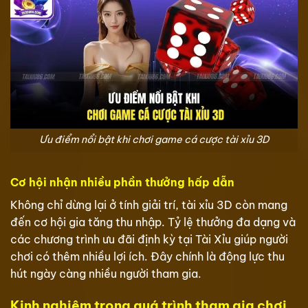
Ưu điểm nổi bật khi chơi game cá cược tài xỉu 3D
Cơ hội nhận nhiều phần thưởng hấp dẫn
Không chỉ dừng lại ở tính giải trí, tài xỉu 3D còn mang
đến cơ hội gia tăng thu nhập. Tỷ lệ thưởng đa dạng và
các chương trình ưu đãi định kỳ tại Tài Xỉu giúp người
chơi có thêm nhiều lợi ích. Đây chính là động lực thu
hút ngày càng nhiều người tham gia.
Kinh nghiệm trong quá trình tham gia chơi