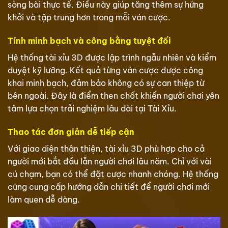
sòng bài thực tế. Điều này giúp tăng thêm sự hứng
khởi và tập trung hơn trong mỗi ván cược.
Tính minh bạch và công bằng tuyệt đối
Hệ thống tài xỉu 3D được lập trình ngẫu nhiên và kiểm
duyệt kỹ lưỡng. Kết quả từng ván cược được công
khai minh bạch, đảm bảo không có sự can thiệp từ
bên ngoài. Đây là điểm then chốt khiến người chơi yên
tâm lựa chọn trải nghiệm lâu dài tại Tài Xỉu.
Thao tác đơn giản dễ tiếp cận
Với giao diện thân thiện, tài xỉu 3D phù hợp cho cả
người mới bắt đầu lẫn người chơi lâu năm. Chỉ với vài
cú chạm, bạn có thể đặt cược nhanh chóng. Hệ thống
cũng cung cấp hướng dẫn chi tiết để người chơi mới
làm quen dễ dàng.