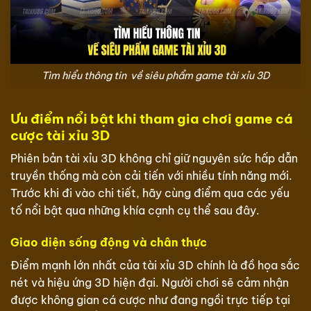
Tìm hiểu thông tin về siêu phẩm game tài xỉu 3D
Ưu điểm nổi bật khi tham gia chơi game cá
cược tài xỉu 3D
Phiên bản tài xỉu 3D không chỉ giữ nguyên sức hấp dẫn
truyền thống mà còn cải tiến với nhiều tính năng mới.
Trước khi đi vào chi tiết, hãy cùng điểm qua các yếu
tố nổi bật qua những khía cạnh cụ thể sau đây.
Giao diện sống động và chân thực
Điểm mạnh lớn nhất của tài xỉu 3D chính là đồ họa sắc
nét và hiệu ứng 3D hiện đại. Người chơi sẽ cảm nhận
được không gian cá cược như đang ngồi trực tiếp tại