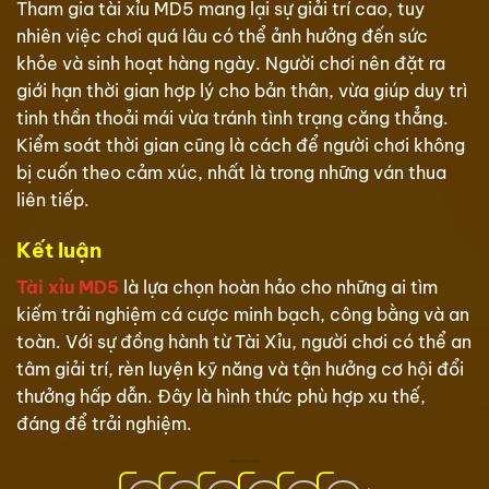
Tham gia tài xỉu MD5 mang lại sự giải trí cao, tuy
nhiên việc chơi quá lâu có thể ảnh hưởng đến sức
khỏe và sinh hoạt hàng ngày. Người chơi nên đặt ra
giới hạn thời gian hợp lý cho bản thân, vừa giúp duy trì
tinh thần thoải mái vừa tránh tình trạng căng thẳng.
Kiểm soát thời gian cũng là cách để người chơi không
bị cuốn theo cảm xúc, nhất là trong những ván thua
liên tiếp.
Kết luận
Tài xỉu MD5
là lựa chọn hoàn hảo cho những ai tìm
kiếm trải nghiệm cá cược minh bạch, công bằng và an
toàn. Với sự đồng hành từ Tài Xỉu, người chơi có thể an
tâm giải trí, rèn luyện kỹ năng và tận hưởng cơ hội đổi
thưởng hấp dẫn. Đây là hình thức phù hợp xu thế,
đáng để trải nghiệm.