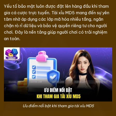
Yếu tố bảo mật luôn được đặt lên hàng đầu khi tham
gia cá cược trực tuyến. Tài xỉu MD5 mang đến sự yên
tâm nhờ áp dụng các lớp mã hóa nhiều tầng, ngăn
chặn rò rỉ dữ liệu và bảo vệ quyền riêng tư cho người
chơi. Đây là nền tảng giúp người chơi có trải nghiệm
an toàn.
Ưu điểm nổi bật khi tham gia tài xỉu MD5