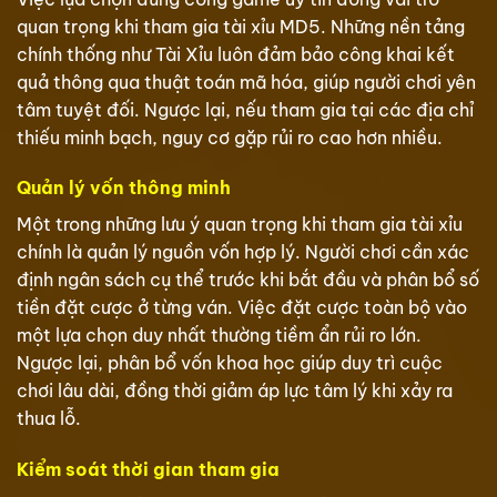
quan trọng khi tham gia tài xỉu MD5. Những nền tảng
chính thống như Tài Xỉu luôn đảm bảo công khai kết
quả thông qua thuật toán mã hóa, giúp người chơi yên
tâm tuyệt đối. Ngược lại, nếu tham gia tại các địa chỉ
thiếu minh bạch, nguy cơ gặp rủi ro cao hơn nhiều.
Quản lý vốn thông minh
Một trong những lưu ý quan trọng khi tham gia tài xỉu
chính là quản lý nguồn vốn hợp lý. Người chơi cần xác
định ngân sách cụ thể trước khi bắt đầu và phân bổ số
tiền đặt cược ở từng ván. Việc đặt cược toàn bộ vào
một lựa chọn duy nhất thường tiềm ẩn rủi ro lớn.
Ngược lại, phân bổ vốn khoa học giúp duy trì cuộc
chơi lâu dài, đồng thời giảm áp lực tâm lý khi xảy ra
thua lỗ.
Kiểm soát thời gian tham gia