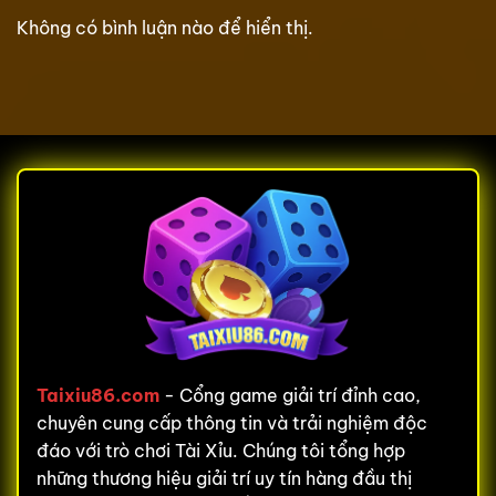
Không có bình luận nào để hiển thị.
Taixiu86.com
- Cổng game giải trí đỉnh cao,
chuyên cung cấp thông tin và trải nghiệm độc
đáo với trò chơi Tài Xỉu. Chúng tôi tổng hợp
những thương hiệu giải trí uy tín hàng đầu thị