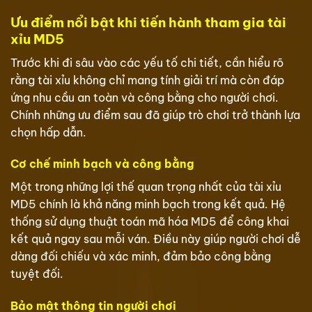
Ưu điểm nổi bật khi tiến hành tham gia tài
xỉu MD5
Trước khi đi sâu vào các yếu tố chi tiết, cần hiểu rõ
rằng tài xỉu không chỉ mang tính giải trí mà còn đáp
ứng nhu cầu an toàn và công bằng cho người chơi.
Chính những ưu điểm sau đã giúp trò chơi trở thành lựa
chọn hấp dẫn.
Cơ chế minh bạch và công bằng
Một trong những lợi thế quan trọng nhất của tài xỉu
MD5 chính là khả năng minh bạch trong kết quả. Hệ
thống sử dụng thuật toán mã hóa MD5 để công khai
kết quả ngay sau mỗi ván. Điều này giúp người chơi dễ
dàng đối chiếu và xác minh, đảm bảo công bằng
tuyệt đối.
Bảo mật thông tin người chơi