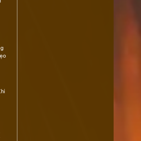
n
ng
mẹo
Khi
ị