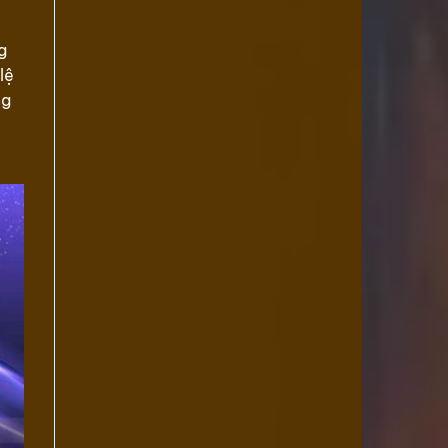
g
lệ
ng