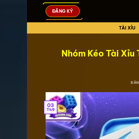
Bỏ
qua
ĐĂNG KÝ
nội
dung
TÀI XỈU
Nhóm Kéo Tài Xỉu 
ĐĂN
03
Th9