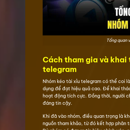
Tổng quan v
Cách tham gia và khai 
telegram
Nhóm kéo tài xỉu telegram có thể coi l
dụng để đạt hiệu quả cao. Để khai thác
hoạt động tích cực. Đồng thời, người ch
đáng tin cậy.
Khi đã vào nhóm, điều quan trọng là k
nguồn tham khảo, từ đó kết hợp phân tíc