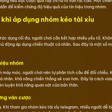
hưng nếu đặt cược quá tay thì rủi ro vẫn rất cao. Một chiế
m dần để kiểm chứng độ hiệu quả của tín hiệu trong nhóm.
khi áp dụng nhóm kéo tài xỉu
tác dụng tối đa, người chơi cần kết hợp nhiều yếu tố. Khô
chủ động áp dụng chiến thuật cá nhân. Sau đây là một số 
 hiệu nhóm
h máy móc, người chơi nên tự phân tích cầu để đối chiếu. 
cá nhân, khả năng chiến thắng sẽ cao hơn. Đây là cách vừa
èn luyện khả năng quan sát của bản thân.
ừng ván cược
. Khi tham gia nhóm kéo tài xỉu telegram, nhiều người dễ b