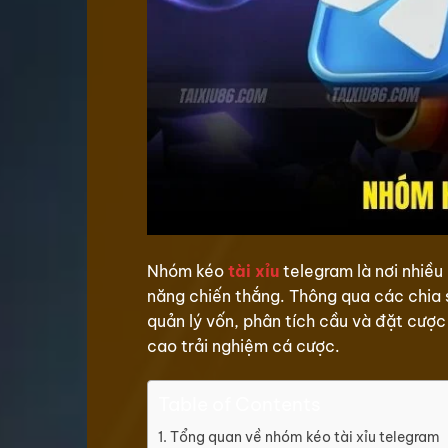
Nhóm kéo
tài xỉu
telegram là nơi nhiều
năng chiến thắng. Thông qua các chia 
quản lý vốn, phân tích cầu và đặt cược
cao trải nghiệm cá cược.
Table of Contents
Tổng quan về nhóm kéo tài xỉu telegram