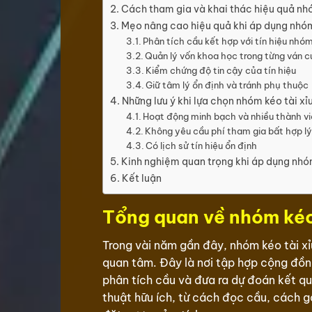
Cách tham gia và khai thác hiệu quả nhó
Mẹo nâng cao hiệu quả khi áp dụng nhóm
Phân tích cầu kết hợp với tín hiệu nhó
Quản lý vốn khoa học trong từng ván 
Kiểm chứng độ tin cậy của tín hiệu
Giữ tâm lý ổn định và tránh phụ thuộc
Những lưu ý khi lựa chọn nhóm kéo tài xỉu
Hoạt động minh bạch và nhiều thành v
Không yêu cầu phí tham gia bất hợp l
Có lịch sử tín hiệu ổn định
Kinh nghiệm quan trọng khi áp dụng nhóm
Kết luận
Tổng quan về nhóm kéo 
Trong vài năm gần đây, nhóm kéo tài xỉ
quan tâm. Đây là nơi tập hợp cộng đồng
phân tích cầu và đưa ra dự đoán kết qu
thuật hữu ích, từ cách đọc cầu, cách 