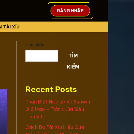
ĐĂNG NHẬP
I TÀI XỈU
Tìm kiếm
TÌM
KIẾM
Recent Posts
Phân Biệt Hitclub Và Sunwin
Giả Mạo – Tránh Lừa Siêu
Tinh Vi!
Cách Bỏ Tài Xỉu Hiệu Quả