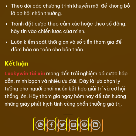
Theo dõi các chương trình khuyến mãi để không bỏ
lỡ cơ hội nhận thưởng.
Tránh đặt cược theo cảm xúc hoặc theo số đông,
hãy tin vào chiến lược của mình.
Luôn kiểm soát thời gian và số tiền tham gia để
đảm bảo an toàn cho bản thân.
Kết luận
Luckywin tài xỉu
mang đến trải nghiệm cá cược hấp
dẫn, minh bạch và nhiều ưu đãi. Đây là lựa chọn lý
tưởng cho người chơi muốn kết hợp giải trí và cơ hội
thắng lớn. Hãy tham gia ngay hôm nay để tận hưởng
những giây phút kịch tính cùng phần thưởng giá trị.