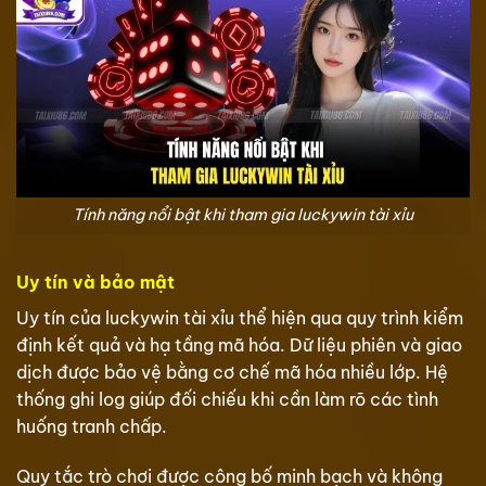
Tính năng nổi bật khi tham gia luckywin tài xỉu
Uy tín và bảo mật
Uy tín của luckywin tài xỉu thể hiện qua quy trình kiểm
định kết quả và hạ tầng mã hóa. Dữ liệu phiên và giao
dịch được bảo vệ bằng cơ chế mã hóa nhiều lớp. Hệ
thống ghi log giúp đối chiếu khi cần làm rõ các tình
huống tranh chấp.
Quy tắc trò chơi được công bố minh bạch và không