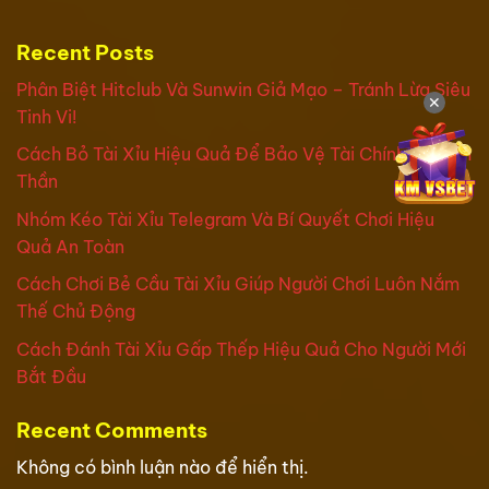
Recent Posts
Phân Biệt Hitclub Và Sunwin Giả Mạo – Tránh Lừa Siêu
✕
Tinh Vi!
Cách Bỏ Tài Xỉu Hiệu Quả Để Bảo Vệ Tài Chính Và Tinh
Thần
Nhóm Kéo Tài Xỉu Telegram Và Bí Quyết Chơi Hiệu
Quả An Toàn
Cách Chơi Bẻ Cầu Tài Xỉu Giúp Người Chơi Luôn Nắm
Thế Chủ Động
Cách Đánh Tài Xỉu Gấp Thếp Hiệu Quả Cho Người Mới
Bắt Đầu
Recent Comments
Không có bình luận nào để hiển thị.