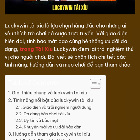
Luckywin tài xỉu là lựa chọn hàng đầu cho những ai
yêu thích trò chơi cá cược trực tuyến. Với giao diện
hiện đại, tính bảo mật cao cùng hệ thống ưu đãi đa
dạng,
trang Tài Xỉu
Luckywin đem lại trải nghiệm thú
vị cho người chơi. Bài viết sẽ phân tích chi tiết các
tính năng, hướng dẫn và mẹo chơi để bạn tham khảo.
Table of Contents
Giới thiệu chung về luckywin tài xỉu
Tính năng nổi bật của luckywin tài xỉu
Giao diện và trải nghiệm người dùng
Đa dạng bàn chơi tài xỉu
Uy tín và bảo mật
Khuyến mãi và ưu đãi hấp dẫn
Hướng dẫn tham gia luckywin tài xỉu