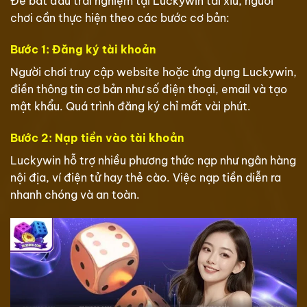
Để bắt đầu trải nghiệm tại Luckywin tài xỉu, người
chơi cần thực hiện theo các bước cơ bản:
Bước 1: Đăng ký tài khoản
Người chơi truy cập website hoặc ứng dụng Luckywin,
điền thông tin cơ bản như số điện thoại, email và tạo
mật khẩu. Quá trình đăng ký chỉ mất vài phút.
Bước 2: Nạp tiền vào tài khoản
Luckywin hỗ trợ nhiều phương thức nạp như ngân hàng
nội địa, ví điện tử hay thẻ cào. Việc nạp tiền diễn ra
nhanh chóng và an toàn.