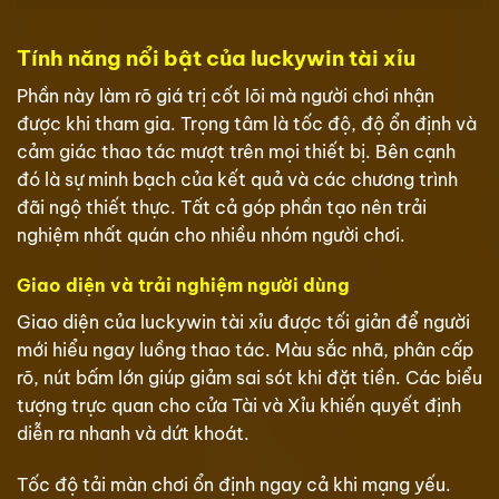
Tính năng nổi bật của luckywin tài xỉu
Phần này làm rõ giá trị cốt lõi mà người chơi nhận
được khi tham gia. Trọng tâm là tốc độ, độ ổn định và
cảm giác thao tác mượt trên mọi thiết bị. Bên cạnh
đó là sự minh bạch của kết quả và các chương trình
đãi ngộ thiết thực. Tất cả góp phần tạo nên trải
nghiệm nhất quán cho nhiều nhóm người chơi.
Giao diện và trải nghiệm người dùng
Giao diện của luckywin tài xỉu được tối giản để người
mới hiểu ngay luồng thao tác. Màu sắc nhã, phân cấp
rõ, nút bấm lớn giúp giảm sai sót khi đặt tiền. Các biểu
tượng trực quan cho cửa Tài và Xỉu khiến quyết định
diễn ra nhanh và dứt khoát.
Tốc độ tải màn chơi ổn định ngay cả khi mạng yếu.