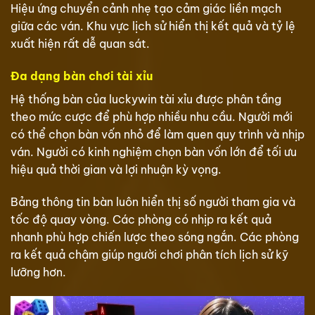
Hiệu ứng chuyển cảnh nhẹ tạo cảm giác liền mạch
giữa các ván. Khu vực lịch sử hiển thị kết quả và tỷ lệ
xuất hiện rất dễ quan sát.
Đa dạng bàn chơi tài xỉu
Hệ thống bàn của luckywin tài xỉu được phân tầng
theo mức cược để phù hợp nhiều nhu cầu. Người mới
có thể chọn bàn vốn nhỏ để làm quen quy trình và nhịp
ván. Người có kinh nghiệm chọn bàn vốn lớn để tối ưu
hiệu quả thời gian và lợi nhuận kỳ vọng.
Bảng thông tin bàn luôn hiển thị số người tham gia và
tốc độ quay vòng. Các phòng có nhịp ra kết quả
nhanh phù hợp chiến lược theo sóng ngắn. Các phòng
ra kết quả chậm giúp người chơi phân tích lịch sử kỹ
lưỡng hơn.