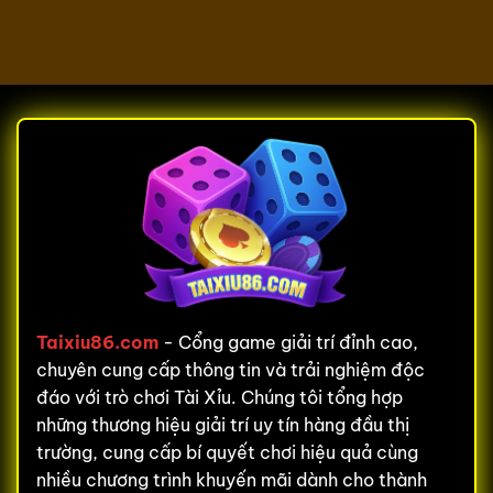
Taixiu86.com
- Cổng game giải trí đỉnh cao,
chuyên cung cấp thông tin và trải nghiệm độc
đáo với trò chơi Tài Xỉu. Chúng tôi tổng hợp
những thương hiệu giải trí uy tín hàng đầu thị
trường, cung cấp bí quyết chơi hiệu quả cùng
nhiều chương trình khuyến mãi dành cho thành