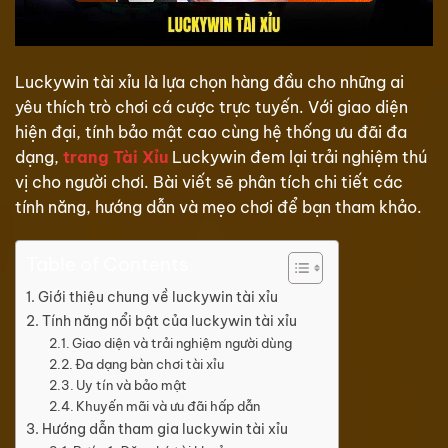
Luckywin tài xỉu là lựa chọn hàng đầu cho những ai
yêu thích trò chơi cá cược trực tuyến. Với giao diện
hiện đại, tính bảo mật cao cùng hệ thống ưu đãi đa
dạng,
trang Tài Xỉu
Luckywin đem lại trải nghiệm thú
vị cho người chơi. Bài viết sẽ phân tích chi tiết các
tính năng, hướng dẫn và mẹo chơi để bạn tham khảo.
Table of Contents
Giới thiệu chung về luckywin tài xỉu
Tính năng nổi bật của luckywin tài xỉu
Giao diện và trải nghiệm người dùng
Đa dạng bàn chơi tài xỉu
Uy tín và bảo mật
Khuyến mãi và ưu đãi hấp dẫn
Hướng dẫn tham gia luckywin tài xỉu