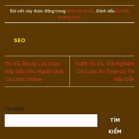
Bài viết này được đăng trong
Nhà cái tài xỉu
. Đánh dấu
liên kết
thường trực
.
SEO
Tài Xỉu Rikvip Lựa Chọn
Yo88 Tài Xỉu Trải Nghiệm
Hấp Dẫn Cho Người Chơi
Cá Cược An Toàn Uy Tín
Cá Cược Online
Hấp Dẫn
Tìm kiếm
TÌM
KIẾM