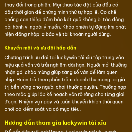
thay đổi trong phiên. Mọi thao tác đặt cửa đều có
dấu thời gian để chứng minh thứ tự hợp lệ. Cơ chế
chống can thiệp đảm bảo kết quả không bị tác động
bởi hành vi ngoài ý muốn. Khóa phiên tự động khi phát
hiện đăng nhập lạ bảo vệ tài khoản người dùng.
Khuyến mãi và ưu đãi hấp dẫn
Chương trình ưu đãi tại luckywin tài xỉu tập trung vào
hiệu quả vốn và trải nghiệm dài hạn. Người mới thường
nhận gói chào mừng giúp tăng số ván để làm quen
nhịp. Hoàn trả theo phần trăm doanh thu mang lại giá
trị bền vững cho người chơi thường xuyên. Thưởng nạp
theo mốc giúp lập kế hoạch vốn rõ ràng cho từng giai
đoạn. Nhiệm vụ ngày và tuần khuyến khích thói quen
chơi có kiểm soát và có mục tiêu.
Hướng dẫn tham gia luckywin tài xỉu