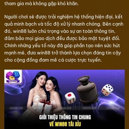
tham gia mà không gặp khó khăn.
Người chơi sẽ được trải nghiệm hệ thống hiện đại, kết
quả minh bạch và tốc độ xử lý nhanh chóng. Bên cạnh
đó, win88 luôn chú trọng vào sự an toàn thông tin,
đảm bảo mọi giao dịch đều được bảo mật tuyệt đối.
Chính những yếu tố này đã góp phần tạo nên sức hút
mạnh mẽ, đưa win88 trở thành lựa chọn đáng tin cậy
cho cộng đồng đam mê cá cược trực tuyến.