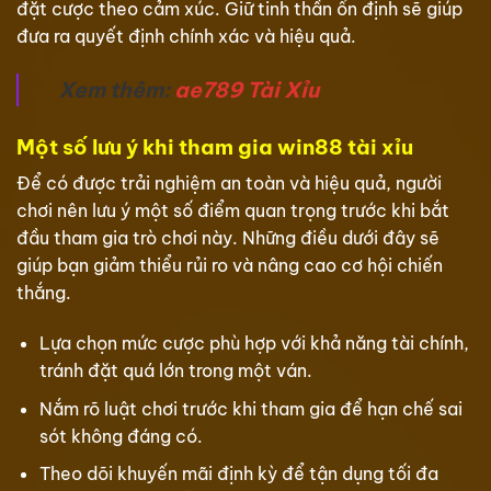
đặt cược theo cảm xúc. Giữ tinh thần ổn định sẽ giúp
đưa ra quyết định chính xác và hiệu quả.
Xem thêm:
ae789 Tài Xỉu
Một số lưu ý khi tham gia win88 tài xỉu
Để có được trải nghiệm an toàn và hiệu quả, người
chơi nên lưu ý một số điểm quan trọng trước khi bắt
đầu tham gia trò chơi này. Những điều dưới đây sẽ
giúp bạn giảm thiểu rủi ro và nâng cao cơ hội chiến
thắng.
Lựa chọn mức cược phù hợp với khả năng tài chính,
tránh đặt quá lớn trong một ván.
Nắm rõ luật chơi trước khi tham gia để hạn chế sai
sót không đáng có.
Theo dõi khuyến mãi định kỳ để tận dụng tối đa