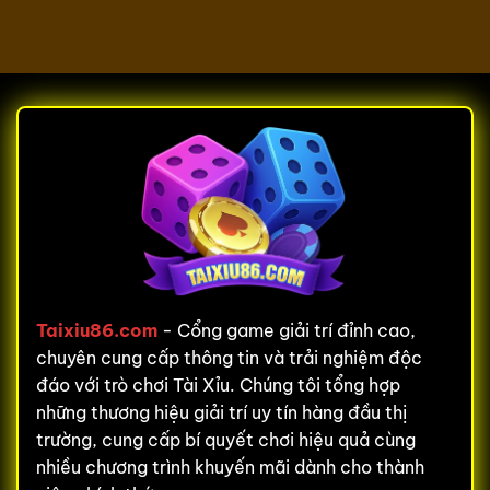
Taixiu86.com
- Cổng game giải trí đỉnh cao,
chuyên cung cấp thông tin và trải nghiệm độc
đáo với trò chơi Tài Xỉu. Chúng tôi tổng hợp
những thương hiệu giải trí uy tín hàng đầu thị
trường, cung cấp bí quyết chơi hiệu quả cùng
nhiều chương trình khuyến mãi dành cho thành