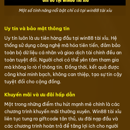
Một số tính năng nổi bật chỉ có tại win88 tài xỉu
Uy tín và bảo mật thông tin
Uy tín luôn là ưu tiên hàng đầu tại win88 tài xỉu. Hệ
thống sử dụng công nghệ mã hóa tiên tiến, đảm bảo
toàn bộ dữ liệu cá nhân và giao dịch tài chính đều an
toàn tuyệt đối. Người chơi có thể yên tâm tham gia
mà không lo rò rỉ thông tin. Đồng thời, kết quả được
công khai minh bạch, không can thiệp, tạo sự tin cậy
tuyệt đối cho cộng đồng.
Khuyến mãi và ưu đãi hấp dẫn
Một trong những điểm thu hút mạnh mẽ chính là các
chương trình khuyến mãi thường xuyên. Win88 tài xỉu
liên tục tung ra giftcode tân thủ, ưu đãi nạp đầu và
các chương trình hoàn trả để tăng lợi ích cho người