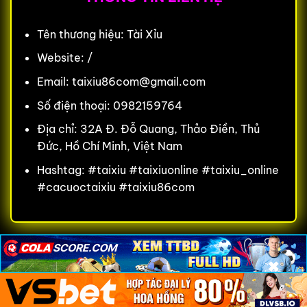
Tên thương hiệu: Tài Xỉu
Website: /
Email:
taixiu86com@gmail.com
Số điện thoại: 0982159764
Địa chỉ: 32A Đ. Đỗ Quang, Thảo Điền, Thủ
Đức, Hồ Chí Minh, Việt Nam
Hashtag: #taixiu #taixiuonline #taixiu_online
#cacuoctaixiu #taixiu86com
×
×
×
Copyright 2026 ©
Flatsome Theme