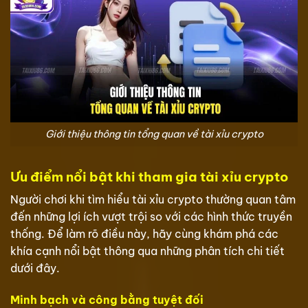
Giới thiệu thông tin tổng quan về tài xỉu crypto
Ưu điểm nổi bật khi tham gia tài xỉu crypto
Người chơi khi tìm hiểu tài xỉu crypto thường quan tâm
đến những lợi ích vượt trội so với các hình thức truyền
thống. Để làm rõ điều này, hãy cùng khám phá các
khía cạnh nổi bật thông qua những phân tích chi tiết
dưới đây.
Minh bạch và công bằng tuyệt đối