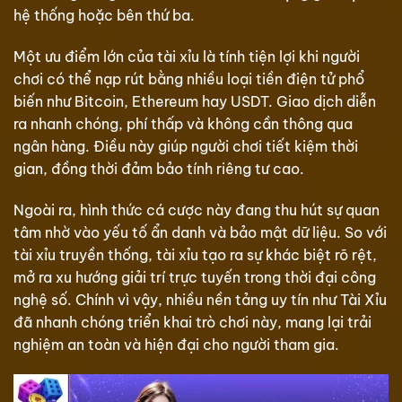
hệ thống hoặc bên thứ ba.
Một ưu điểm lớn của tài xỉu là tính tiện lợi khi người
chơi có thể nạp rút bằng nhiều loại tiền điện tử phổ
biến như Bitcoin, Ethereum hay USDT. Giao dịch diễn
ra nhanh chóng, phí thấp và không cần thông qua
ngân hàng. Điều này giúp người chơi tiết kiệm thời
gian, đồng thời đảm bảo tính riêng tư cao.
Ngoài ra, hình thức cá cược này đang thu hút sự quan
tâm nhờ vào yếu tố ẩn danh và bảo mật dữ liệu. So với
tài xỉu truyền thống, tài xỉu tạo ra sự khác biệt rõ rệt,
mở ra xu hướng giải trí trực tuyến trong thời đại công
nghệ số. Chính vì vậy, nhiều nền tảng uy tín như Tài Xỉu
đã nhanh chóng triển khai trò chơi này, mang lại trải
nghiệm an toàn và hiện đại cho người tham gia.