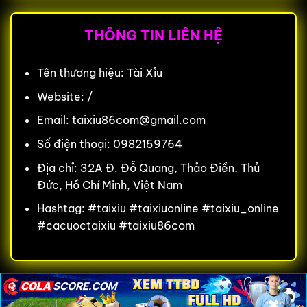
THÔNG TIN LIÊN HỆ
Tên thương hiệu: Tài Xỉu
Website: /
Email:
taixiu86com@gmail.com
Số điện thoại: 0982159764
Địa chỉ: 32A Đ. Đỗ Quang, Thảo Điền, Thủ
Đức, Hồ Chí Minh, Việt Nam
Hashtag: #taixiu #taixiuonline #taixiu_online
#cacuoctaixiu #taixiu86com
×
×
×