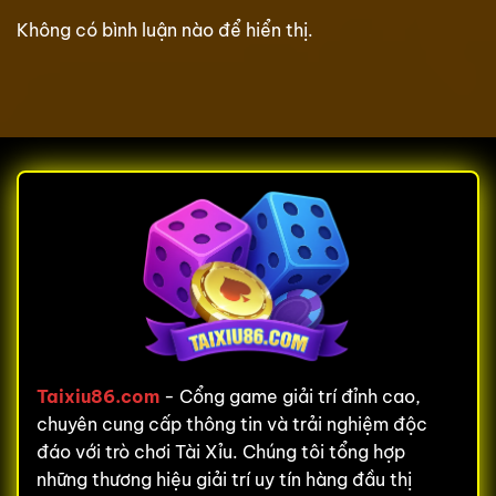
Không có bình luận nào để hiển thị.
Taixiu86.com
- Cổng game giải trí đỉnh cao,
chuyên cung cấp thông tin và trải nghiệm độc
đáo với trò chơi Tài Xỉu. Chúng tôi tổng hợp
những thương hiệu giải trí uy tín hàng đầu thị