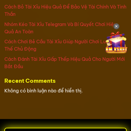
Cách Bỏ Tài Xỉu Hiệu Quả Để Bảo Vệ Tài Chính Và Tinh
Thần
Nhóm Kéo Tài Xỉu Telegram Và Bí Quyết Chơi Hiệu
✕
Quả An Toàn
Cách Chơi Bẻ Cầu Tài Xỉu Giúp Người Chơi Luôn Nắm
Thế Chủ Động
Cách Đánh Tài Xỉu Gấp Thếp Hiệu Quả Cho Người Mới
Bắt Đầu
Recent Comments
Không có bình luận nào để hiển thị.