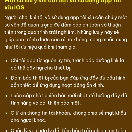
Một số lưu ý khi cài đặt và sử dụng app tài
xỉu iOS
Người chơi khi tải và sử dụng app tài xỉu cần chú ý một
số vấn đề quan trọng để đảm bảo an toàn và thuận
tiện trong quá trình trải nghiệm. Những lưu ý này sẽ
giúp bạn tránh được các rủi ro không mong muốn cũng
như tối ưu hiệu quả khi tham gia.
Chỉ tải app từ nguồn uy tín, tránh các đường link lạ
có thể gây hại cho thiết bị.
Đảm bảo thiết bị của bạn đáp ứng đầy đủ cấu hình
cần thiết để ứng dụng hoạt động ổn định.
Luôn cập nhật phiên bản mới nhất để hưởng đầy đủ
tính năng và cải thiện bảo mật.
Giữ kín thông tin tài khoản, không chia sẻ mật khẩu
cho người khác.
Quản lý vốn hợp lý để đảm bảo trải nghiệm an toàn