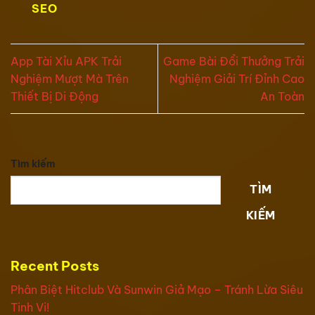
SEO
App Tài Xỉu APK Trải
Game Bài Đổi Thưởng Trải
Nghiệm Mượt Mà Trên
Nghiệm Giải Trí Đỉnh Cao
Thiết Bị Di Động
An Toàn
Tìm kiếm
TÌM
KIẾM
Recent Posts
Phân Biệt Hitclub Và Sunwin Giả Mạo – Tránh Lừa Siêu
Tinh Vi!